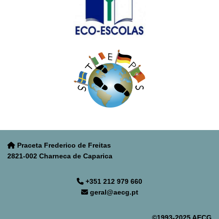
Praceta Frederico de Freitas
2821-002 Charneca de Caparica
+351 212 979 660
geral@aecg.pt
©1993-2025 AECG