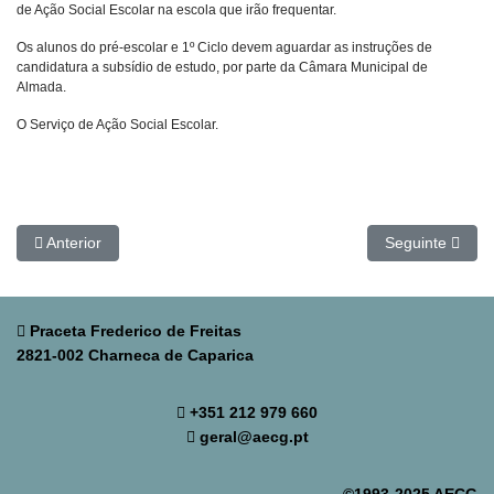
de Ação Social Escolar na escola que irão frequentar.
Os alunos do pré-escolar e 1º Ciclo devem aguardar as instruções de
candidatura a subsídio de estudo, por parte da Câmara Municipal de
Almada.
O Serviço de Ação Social Escolar.
Artigo anterior: Global Action Day 2026
Artigo seguinte
Anterior
Seguinte
Praceta Frederico de Freitas
2821-002 Charneca de Caparica
+351 212 979 660
geral@aecg.pt
©1993-2025 AECG